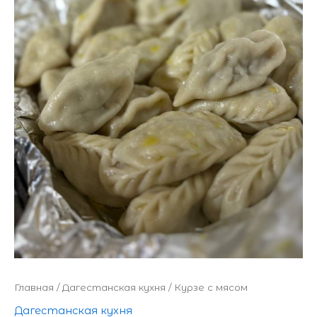
Главная
/
Дагестанская кухня
/ Курзе с мясом
Дагестанская кухня