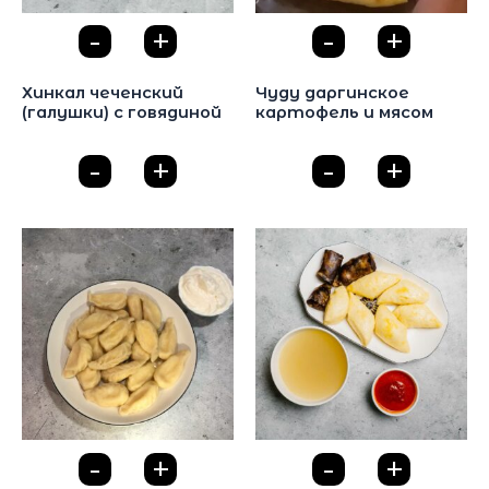
-
+
-
+
0
0
Дагестанская кухня
Дагестанская кухня
Хинкал чеченский
Чуду даргинское
(галушки) с говядиной
картофель и мясом
615
₽
380
₽
-
+
-
+
0
0
-
+
-
+
0
0