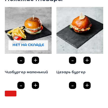
НЕТ НА СКЛАДЕ
-
+
-
+
0
0
Бургеры
Бургеры
Чизбургер маленький
Цезарь бургер
170
₽
405
₽
-
+
-
+
0
0