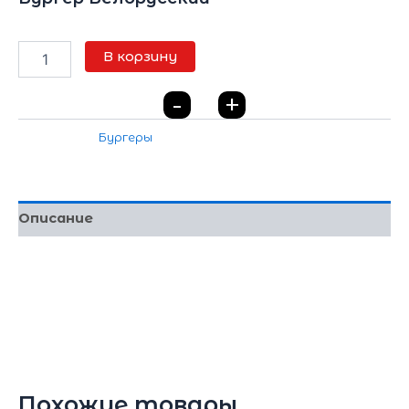
585
₽
В корзину
-
+
0
Категория:
Бургеры
Описание
булочка бриошь, котлета говяжья,
картофельная котлета, соус цезарь, соус
барбикю, лук красный, лук маринованный,
томаты, соленья, огурчики, два вида сыра
Похожие товары