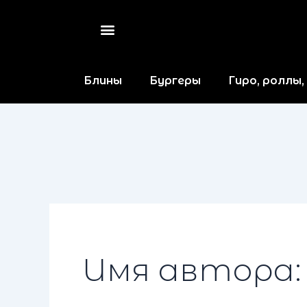
Поиск:
Перейти
Menu
к
содержимому
Блины
Бургеры
Гиро, роллы,
Имя автора: