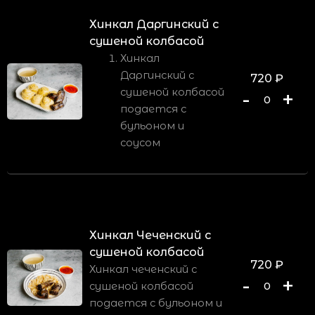
Хинкал Даргинский с
сушеной колбасой
Хинкал
Даргинский с
720
₽
сушеной колбасой
-
+
0
подается с
бульоном и
соусом
Хинкал Чеченский с
сушеной колбасой
720
₽
Хинкал чеченский с
-
+
сушеной колбасой
0
подается с бульоном и