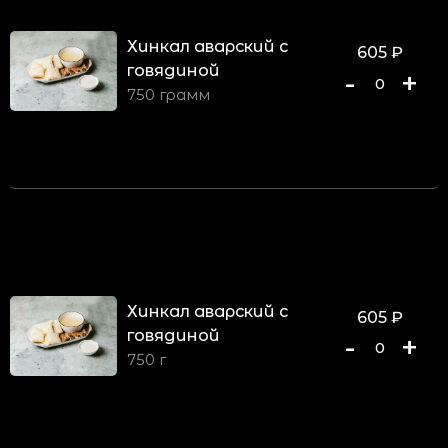
Хинкал аварский с
605
₽
говядиной
-
+
0
750 грамм
Хинкал аварский с
605
₽
говядиной
-
+
0
750 г