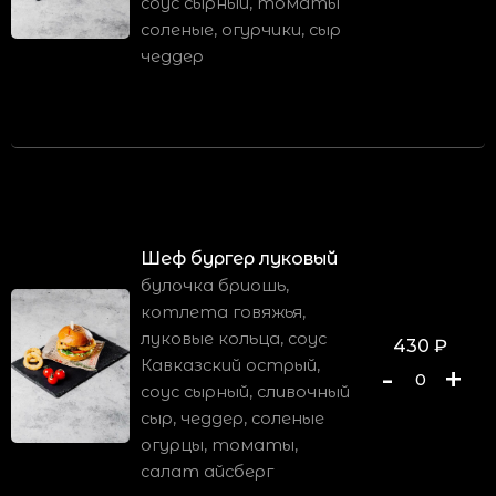
соус сырный, томаты
соленые, огурчики, сыр
чеддер
Шеф бургер луковый
булочка бриошь,
котлета говяжья,
луковые кольца, соус
430
₽
Кавказский острый,
-
+
0
соус сырный, сливочный
сыр, чеддер, соленые
огурцы, томаты,
салат айсберг