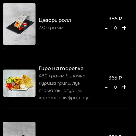
385
₽
Цезарь ролл
-
+
230 грамм
0
Гиро на тарелке
480 грамм булочка,
365
₽
курица гриль, лук,
-
+
0
томаты, огурцы,
картофель фри, соус