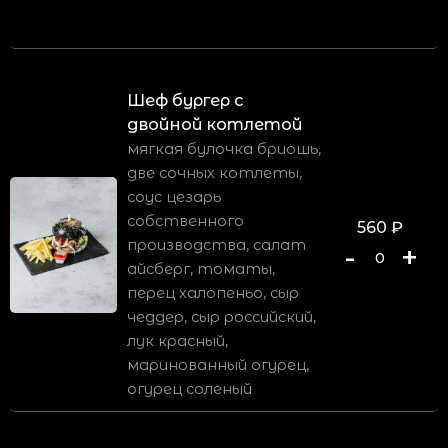
Шеф бургер с
двойной котлетой
мягкая булочка бриошь,
две сочных котлеты,
соус цезарь
собственного
560
₽
производства, салат
-
+
0
айсберг, томаты,
перец халопеньо, сыр
чеддер, сыр российский,
лук красный,
маринованный огурец,
огурец соленый