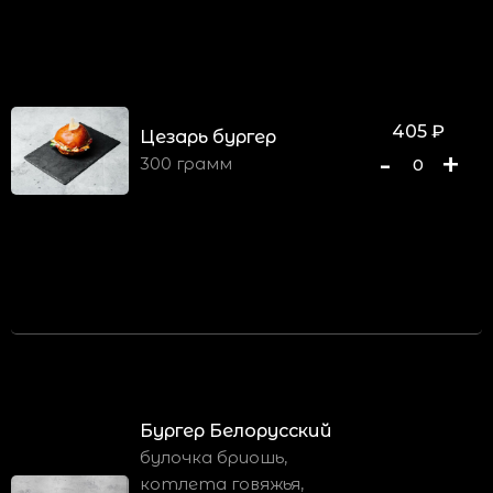
405
₽
Цезарь бургер
-
+
300 грамм
0
Бургер Белорусский
булочка бриошь,
котлета говяжья,