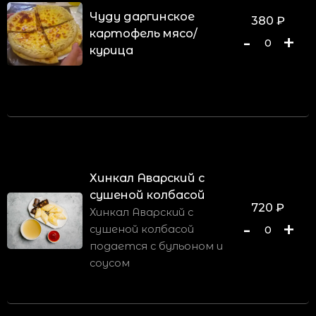
Чуду даргинское
380
₽
картофель мясо/
-
+
0
курица
Хинкал Аварский с
сушеной колбасой
720
₽
Хинкал Аварский с
-
+
сушеной колбасой
0
подается с бульоном и
соусом