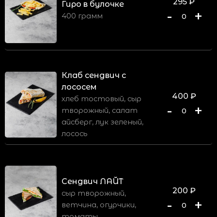
295
₽
Гиро в булочке
-
+
400 грамм
0
Клаб сендвич с
лососем
400
₽
хлеб тостовый, сыр
-
+
творожный, салат
0
айсберг, лук зеленый,
лосось
Сендвич ЛАЙТ
200
₽
сыр творожный,
-
+
ветчина, огурчики,
0
томаты