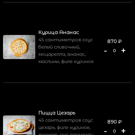
Курица Ананас
45 сантиметров соус
870
₽
белый сливочный,
-
+
0
моцарелла, ананас,
маслины, филе куриное
Пицца Цезарь
45 сантиметров соус
890
₽
цезарь, филе куриное,
-
+
0
томат, сыр пармезан,