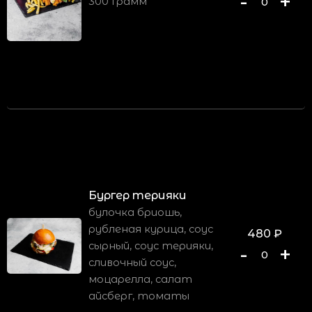
-
+
300 грамм
0
Бургер терияки
булочка бриошь,
рубленая курица, соус
480
₽
сырный, соус терияки,
-
+
0
сливочный соус,
моцарелла, салат
айсберг, томаты