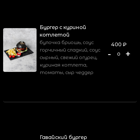
Бургер с куриной
котлетой
булочка бриошь, соус
400
₽
горчичный сладкий, соус
-
+
0
сырный, свежий огурец,
куриная котлета,
томаты, сыр чеддер
Гавайский бургер