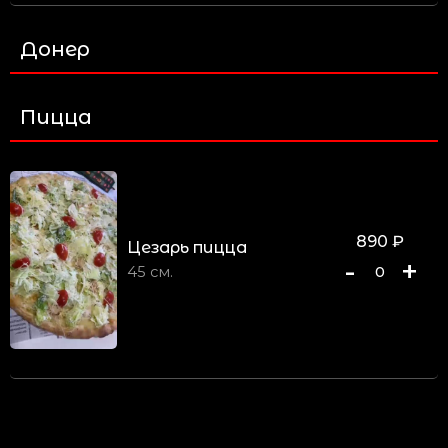
Донер
Пицца
890
₽
Цезарь пицца
-
+
45 см.
0