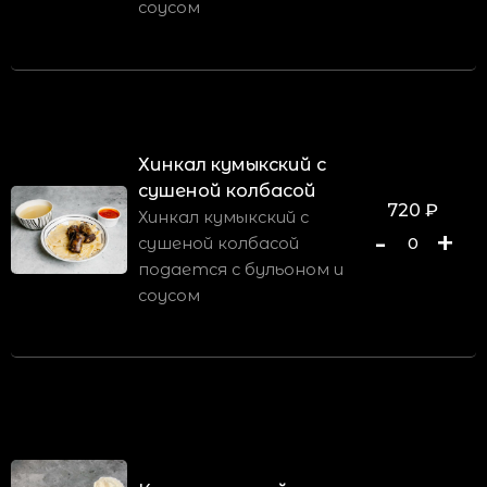
соусом
Хинкал кумыкский с
сушеной колбасой
720
₽
Хинкал кумыкский с
-
+
сушеной колбасой
0
подается с бульоном и
соусом