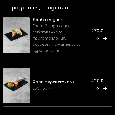
Гиро, роллы, сендвичи
Клаб сендвич
Тост, 2 вида соуса
270
₽
собственного
-
+
приготовления,
0
айсберг, томаты, сыр,
куриное филе,
420
₽
Ролл с креветками
-
+
230 грамм
0