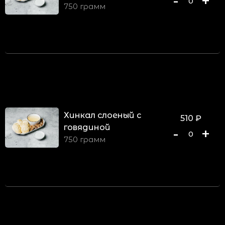
-
+
0
750 грамм
Хинкал слоеный с
510
₽
говядиной
-
+
0
750 грамм