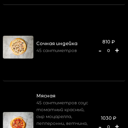
810
₽
Сочная индейка
-
+
45 сантиметров
0
Мясная
45 сантиметров соус
томатный красный,
сыр моцарелла,
1030
₽
пепперонни, ветчина,
-
+
0