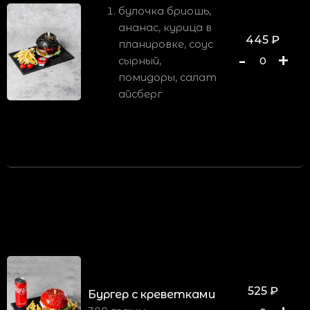
булочка бриошь,
ананас, курица в
445
₽
планировке, соус
-
+
0
сырный,
помидоры, салат
айсберг
525
₽
Бургер с креветками