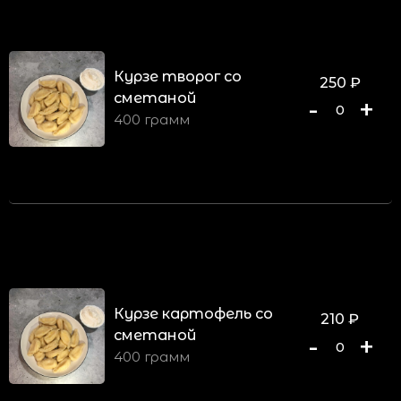
Курзе творог со
250
₽
сметаной
-
+
0
400 грамм
Курзе картофель со
210
₽
сметаной
-
+
0
400 грамм