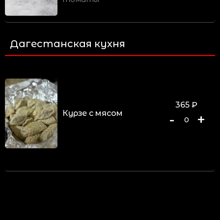
Дагестанская кухня
365
₽
Курзе с мясом
-
+
0