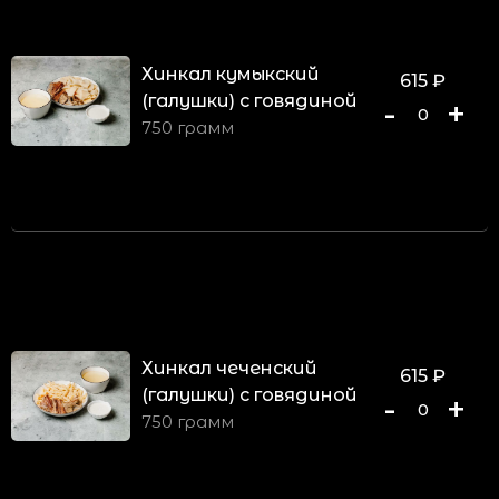
Хинкал кумыкский
615
₽
(галушки) с говядиной
-
+
0
750 грамм
Хинкал чеченский
615
₽
(галушки) с говядиной
-
+
0
750 грамм