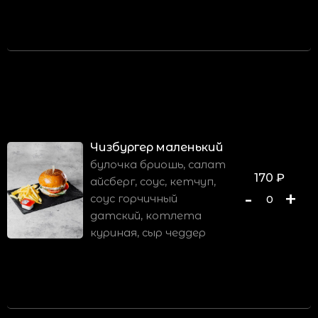
Чизбургер маленький
булочка бриошь, салат
170
₽
айсберг, соус, кетчуп,
-
+
соус горчичный
0
датский, котлета
куриная, сыр чеддер