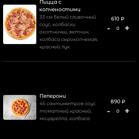
Пицца с
копченостими
33 см белый сливочный
610
₽
соус, колбаски
-
+
0
охотничьи, ветчин,
колбаса сырокопченая,
красный лук
Пеперони
890
₽
45 сантиметров соус
-
+
томатный красный,
0
моцарелла, колбаса