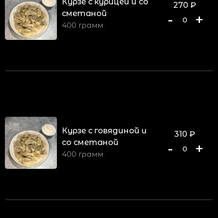
Курзе с курицей и со
270
₽
сметаной
-
+
0
400 грамм
Курзе с говядиной и
310
₽
со сметаной
-
+
0
400 грамм