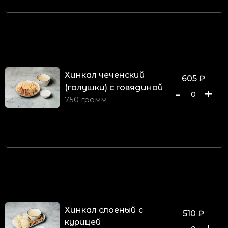
Хинкал чеченский
605
₽
(галушки) с говядиной
-
+
0
750 грамм
Хинкал слоеный с
510
₽
курицей