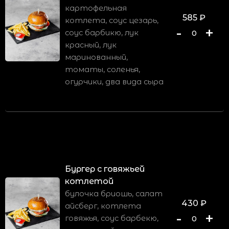
картофельная
585
₽
котлета, соус цезарь,
-
+
соус барбикю, лук
0
красный, лук
маринованный,
томаты, соленья,
огурчики, два вида сыра
Бургер с говяжьей
котлетой
булочка бриошь, салат
430
₽
айсберг, котлета
-
+
говяжья, соус барбекю,
0