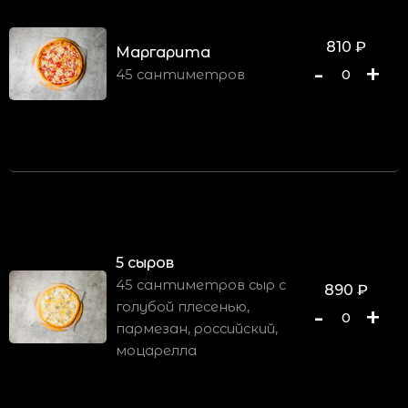
810
₽
Маргарита
-
+
45 сантиметров
0
5 сыров
45 сантиметров сыр с
890
₽
голубой плесенью,
-
+
0
пармезан, российский,
моцарелла