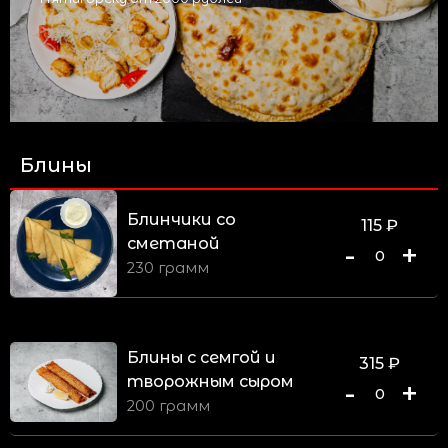
Блины
Блинчики со
115
₽
сметаной
-
+
0
230 грамм
Блины с семгой и
315
₽
творожным сыром
-
+
0
200 грамм